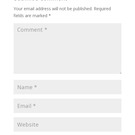
o
p
m
n
Your email address will not be published.
Required
k
p
k
fields are marked
*