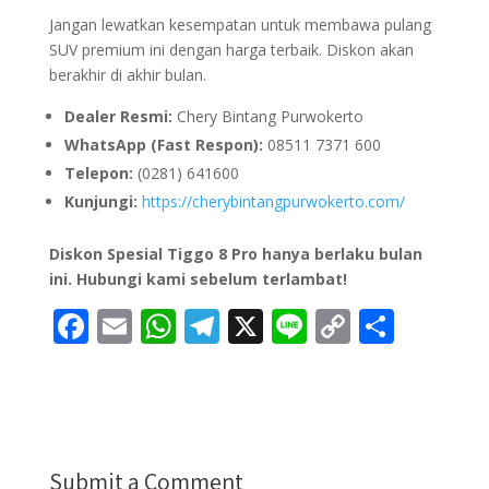
Jangan lewatkan kesempatan untuk membawa pulang
SUV premium ini dengan harga terbaik. Diskon akan
berakhir di akhir bulan.
Dealer Resmi:
Chery Bintang Purwokerto
WhatsApp (Fast Respon):
08511 7371 600
Telepon:
(0281) 641600
Kunjungi:
https://cherybintangpurwokerto.com/
Diskon Spesial Tiggo 8 Pro hanya berlaku bulan
ini. Hubungi kami sebelum terlambat!
F
E
W
T
X
Li
C
S
ac
m
h
el
n
o
h
e
ai
at
e
e
p
ar
b
l
s
gr
y
e
o
A
a
Li
Submit a Comment