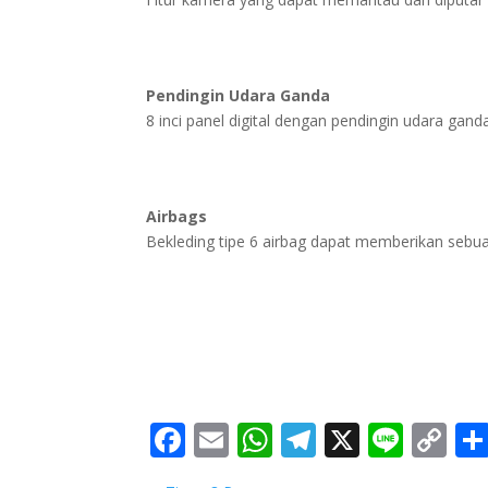
Pendingin Udara Ganda
8 inci panel digital dengan pendingin udara gand
Airbags
Bekleding tipe 6 airbag dapat memberikan sebu
Facebook
Email
WhatsApp
Telegram
X
Line
Co
Li