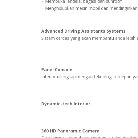
– Membuka jendela, bagasi dan sunroof
– Menghidupkan mesin mobil dan mendinginkan 
Advanced Driving Assistants Systems
Sistem cerdas yang akan membantu anda lebih
Panel Console
Interior dilengkapi dengan teknologi terdepan 
Dynamic-tech Interior
360 HD Panoramic Camera
Fitur kamera yang dapat memantau dan diputar u