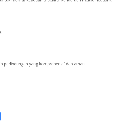
a.
ah perlindungan yang komprehensif dan aman.
py
Share
nk