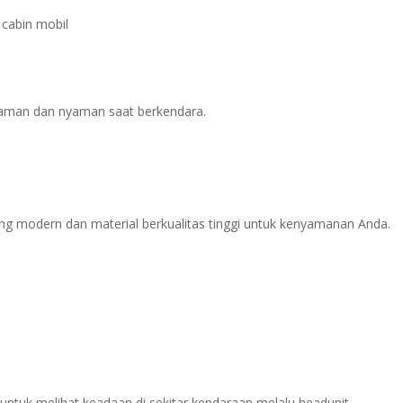
cabin mobil
 aman dan nyaman saat berkendara.
yang modern dan material berkualitas tinggi untuk kenyamanan Anda.
ntuk melihat keadaan di sekitar kendaraan melalu headunit.