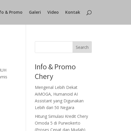
fo & Promo
Galeri
Video
Kontak
Search
Info & Promo
NUH
Chery
amis
Mengenal Lebih Dekat
AiMOGA, Humanoid AI
Assistant yang Digunakan
Lebih dari 50 Negara
Hitung Simulasi Kredit Chery
Omoda 5 di Purwokerto
(Proses Cepat dan Mudah)