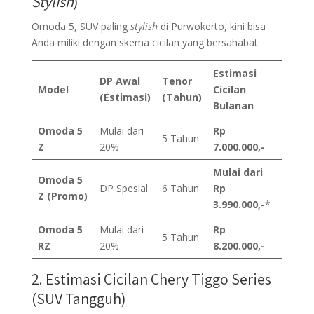
Stylish
)
Omoda 5, SUV paling
stylish
di Purwokerto, kini bisa
Anda miliki dengan skema cicilan yang bersahabat:
Estimasi
DP Awal
Tenor
Model
Cicilan
(Estimasi)
(Tahun)
Bulanan
Omoda 5
Mulai dari
Rp
5 Tahun
Z
20%
7.000.000,-
Mulai dari
Omoda 5
DP Spesial
6 Tahun
Rp
Z (Promo)
3.990.000,-
*
Omoda 5
Mulai dari
Rp
5 Tahun
RZ
20%
8.200.000,-
2. Estimasi Cicilan Chery Tiggo Series
(SUV Tangguh)