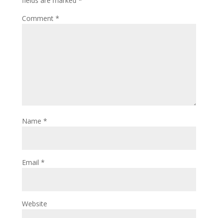
fields are marked
*
Comment
*
Name
*
Email
*
Website