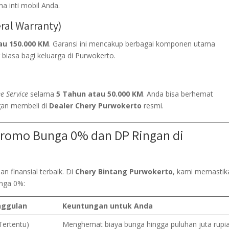
a inti mobil Anda.
ral Warranty)
au 150.000 KM
. Garansi ini mencakup berbagai komponen utama
biasa bagi keluarga di Purwokerto.
e Service
selama
5 Tahun atau 50.000 KM
. Anda bisa berhemat
ngan membeli di
Dealer Chery Purwokerto
resmi.
Promo Bunga 0% dan DP Ringan di
n finansial terbaik. Di
Chery Bintang Purwokerto
, kami memastik
nga 0%:
nggulan
Keuntungan untuk Anda
Tertentu)
Menghemat biaya bunga hingga puluhan juta rupia