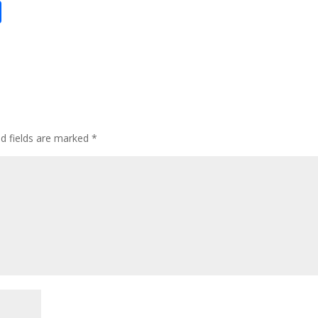
S
h
ar
e
ed fields are marked
*