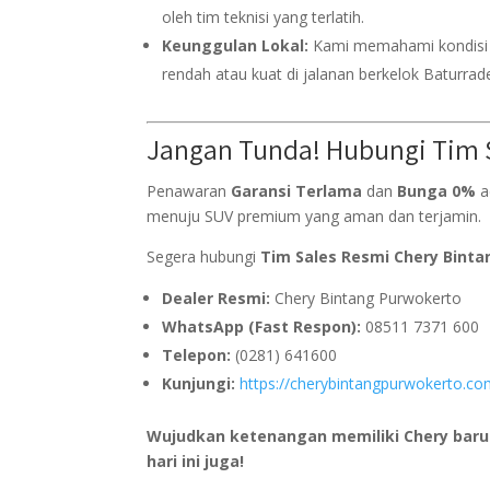
oleh tim teknisi yang terlatih.
Keunggulan Lokal:
Kami memahami kondisi ja
rendah atau kuat di jalanan berkelok Baturra
Jangan Tunda! Hubungi Tim 
Penawaran
Garansi Terlama
dan
Bunga 0%
a
menuju SUV premium yang aman dan terjamin.
Segera hubungi
Tim Sales Resmi Chery Bint
Dealer Resmi:
Chery Bintang Purwokerto
WhatsApp (Fast Respon):
08511 7371 600
Telepon:
(0281) 641600
Kunjungi:
https://cherybintangpurwokerto.co
Wujudkan ketenangan memiliki Chery baru 
hari ini juga!