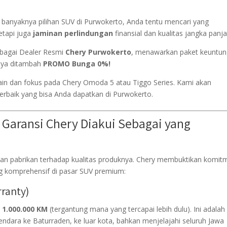
h banyaknya pilihan SUV di Purwokerto, Anda tentu mencari yang
etapi juga
jaminan perlindungan
finansial dan kualitas jangka panj
ebagai Dealer Resmi
Chery Purwokerto
, menawarkan paket keuntu
nya ditambah
PROMO Bunga 0%!
ain dan fokus pada Chery Omoda 5 atau Tiggo Series. Kami akan
erbaik yang bisa Anda dapatkan di Purwokerto.
Garansi Chery Diakui Sebagai yang
an pabrikan terhadap kualitas produknya. Chery membuktikan komit
g komprehensif di pasar SUV premium:
rranty)
 1.000.000 KM
(tergantung mana yang tercapai lebih dulu). Ini adalah
endara ke Baturraden, ke luar kota, bahkan menjelajahi seluruh Jawa