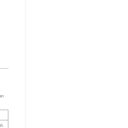
an
h.