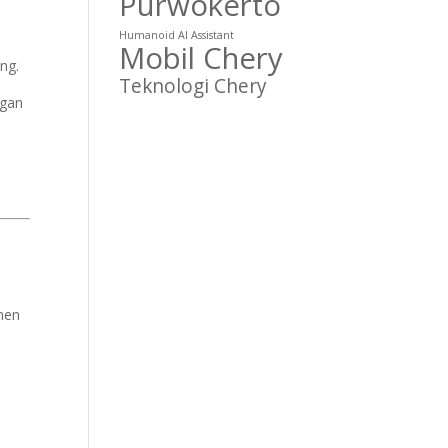
Purwokerto
Humanoid AI Assistant
Mobil Chery
ang.
Teknologi Chery
ngan
men